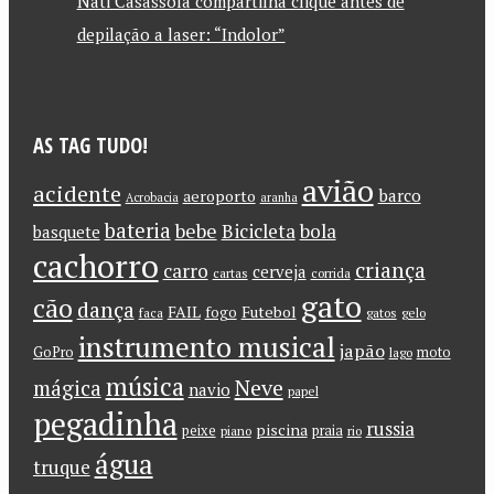
Nati Casassola compartilha clique antes de
depilação a laser: “Indolor”
AS TAG TUDO!
avião
acidente
barco
aeroporto
Acrobacia
aranha
bateria
bebe
Bicicleta
bola
basquete
cachorro
criança
carro
cerveja
cartas
corrida
gato
cão
dança
FAIL
Futebol
fogo
faca
gatos
gelo
instrumento musical
japão
GoPro
moto
lago
música
Neve
mágica
navio
papel
pegadinha
russia
piscina
peixe
praia
piano
rio
água
truque