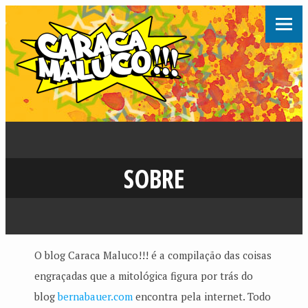
SOBRE
O blog Caraca Maluco!!! é a compilação das coisas
engraçadas que a mitológica figura por trás do
blog
bernabauer.com
encontra pela internet. Todo