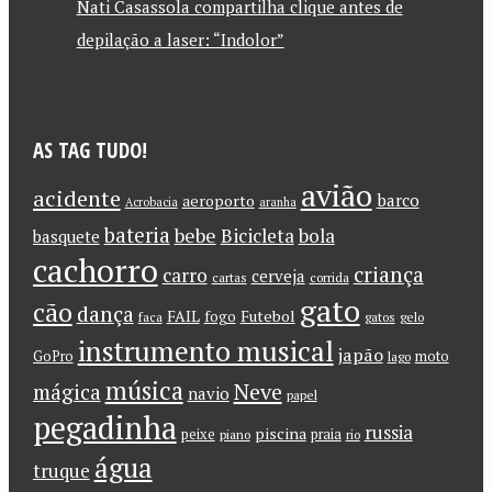
Nati Casassola compartilha clique antes de
depilação a laser: “Indolor”
AS TAG TUDO!
avião
acidente
barco
aeroporto
Acrobacia
aranha
bateria
bebe
Bicicleta
bola
basquete
cachorro
criança
carro
cerveja
cartas
corrida
gato
cão
dança
FAIL
Futebol
fogo
faca
gatos
gelo
instrumento musical
japão
GoPro
moto
lago
música
Neve
mágica
navio
papel
pegadinha
russia
piscina
peixe
praia
piano
rio
água
truque