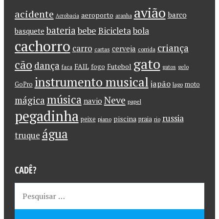
avião
acidente
barco
aeroporto
Acrobacia
aranha
bateria
bebe
Bicicleta
bola
basquete
cachorro
criança
carro
cerveja
cartas
corrida
gato
cão
dança
FAIL
Futebol
fogo
faca
gatos
gelo
instrumento musical
japão
GoPro
moto
lago
música
Neve
mágica
navio
papel
pegadinha
russia
piscina
peixe
praia
piano
rio
água
truque
CADÊ?