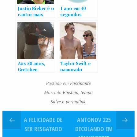
Justin Bieber é o
1 ano em 40
cantor mais
segundos
popular entre os
psicopatas,
revela estudo
Aos 58 anos,
Taylor Swift e
Gretchen
namorado
ostenta barriga
curtem dia de
negativa na web
praia e romance
Postado em
Fascinante
no Caribe
Marcado
Einstein
,
tempo
Salve o permalink.
A FELICIDADE DE
ANTONOV 225
SER RESGATADO
DECOLANDO EM