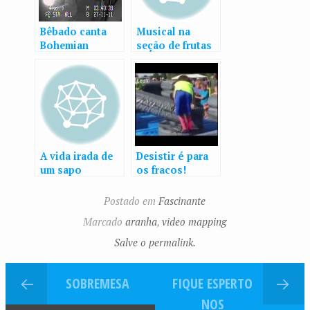
Bêbado canta
Musical na
Bohemian
seção de frutas
Rhapsody no
e legumes
carro de policia
após ser preso
A vida irada de
Desistir é para
um sapo
os fracos!
Postado em
Fascinante
Marcado
aranha
,
video mapping
Salve o permalink.
SOBREMESA
FIQUE ESPERTO
NOS