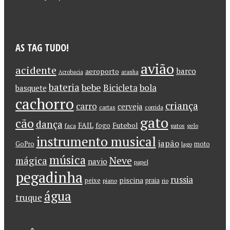
AS TAG TUDO!
avião
acidente
barco
aeroporto
Acrobacia
aranha
bateria
bebe
Bicicleta
bola
basquete
cachorro
criança
carro
cerveja
cartas
corrida
gato
cão
dança
FAIL
Futebol
fogo
faca
gatos
gelo
instrumento musical
japão
GoPro
moto
lago
música
Neve
mágica
navio
papel
pegadinha
russia
piscina
peixe
praia
piano
rio
água
truque