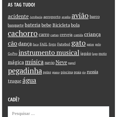
AS TAG TUDO!
avião
acidente
barco
aeroporto
Acrobacia
aranha
bateria
bebe
Bicicleta
bola
basquete
cachorro
criança
carro
cerveja
cartas
corrida
gato
cão
dança
FAIL
Futebol
fogo
faca
gatos
gelo
instrumento musical
japão
GoPro
moto
lago
música
Neve
mágica
navio
papel
pegadinha
russia
piscina
peixe
praia
piano
rio
água
truque
CADÊ?