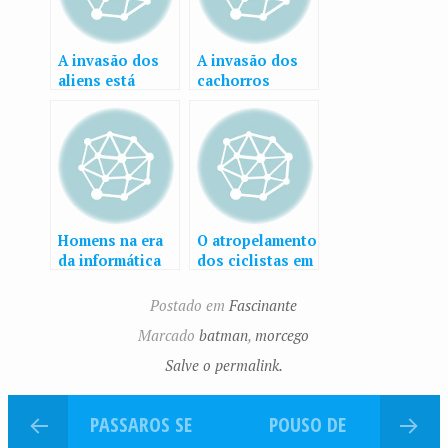
A invasão dos
A invasão dos
aliens está
cachorros
chegando
invisíveis
Homens na era
O atropelamento
da informática
dos ciclistas em
POA
Postado em
Fascinante
Marcado
batman
,
morcego
Salve o permalink.
PASSAROS SE
POUSO DE