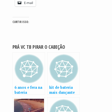
E-mail
CURTIR ISSO:
PRÁ VC TB PIRAR O CABEÇÃO
6 anos e fera na
kit de bateria
bateria
mais dançante
do universo