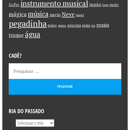
instrumento musical
japão
GoPro
moto
lago
música
Neve
mágica
navio
papel
pegadinha
russia
piscina
peixe
praia
piano
rio
água
truque
CADÊ?
RIA DO PASSADO