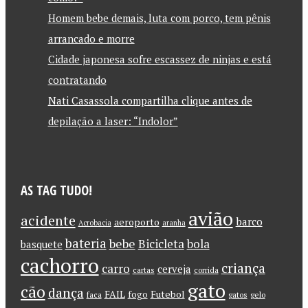
Homem bebe demais, luta com porco, tem pênis
arrancado e morre
Cidade japonesa sofre escassez de ninjas e está
contratando
Nati Casassola compartilha clique antes de
depilação a laser: “Indolor”
AS TAG TUDO!
avião
acidente
barco
aeroporto
Acrobacia
aranha
bateria
bebe
Bicicleta
bola
basquete
cachorro
criança
carro
cerveja
cartas
corrida
gato
cão
dança
FAIL
Futebol
fogo
faca
gatos
gelo