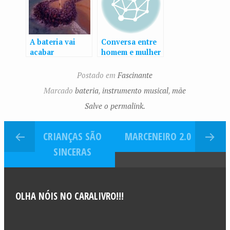
A bateria vai
Conversa entre
acabar
homem e mulher
por bateria
Postado em
Fascinante
Marcado
bateria
,
instrumento musical
,
mãe
Salve o permalink.
CRIANÇAS SÃO
MARCENEIRO 2.0
SINCERAS
OLHA NÓIS NO CARALIVRO!!!