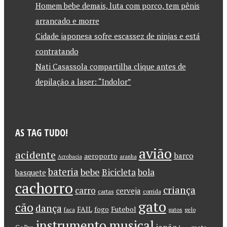
Homem bebe demais, luta com porco, tem pênis
arrancado e morre
Cidade japonesa sofre escassez de ninjas e está
contratando
Nati Casassola compartilha clique antes de
depilação a laser: “Indolor”
AS TAG TUDO!
avião
acidente
barco
aeroporto
Acrobacia
aranha
bateria
bebe
Bicicleta
bola
basquete
cachorro
criança
carro
cerveja
cartas
corrida
gato
cão
dança
FAIL
Futebol
fogo
faca
gatos
gelo
instrumento musical