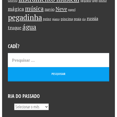
japão
GoPro
moto
lago
música
Neve
mágica
navio
papel
pegadinha
russia
piscina
peixe
praia
piano
rio
água
truque
CADÊ?
RIA DO PASSADO