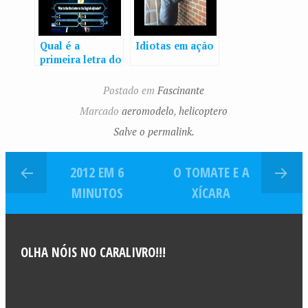
Qual é a
Idiotas em ação
primeira letra do
alfabeto?
Postado em
Fascinante
Marcado
aeromodelo
,
helicoptero
Salve o permalink.
2012 EM 6
O TOMATE E A
MINUTOS
XÍCARA
OLHA NÓIS NO CARALIVRO!!!