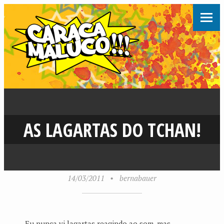
AS LAGARTAS DO TCHAN!
14/03/2011
•
bernabauer
Eu nunca vi lagartas reagindo ao som, mas