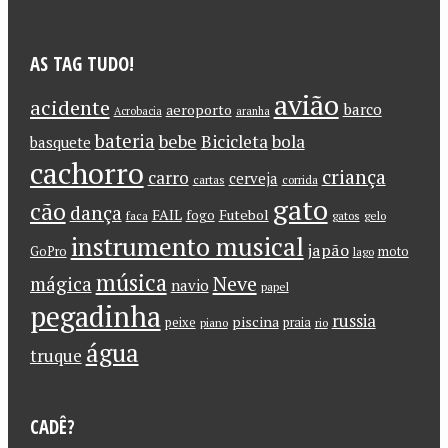
AS TAG TUDO!
avião
acidente
barco
aeroporto
Acrobacia
aranha
bateria
bebe
Bicicleta
bola
basquete
cachorro
criança
carro
cerveja
cartas
corrida
gato
cão
dança
FAIL
Futebol
fogo
faca
gatos
gelo
instrumento musical
japão
GoPro
moto
lago
música
Neve
mágica
navio
papel
pegadinha
russia
piscina
peixe
praia
piano
rio
água
truque
CADÊ?