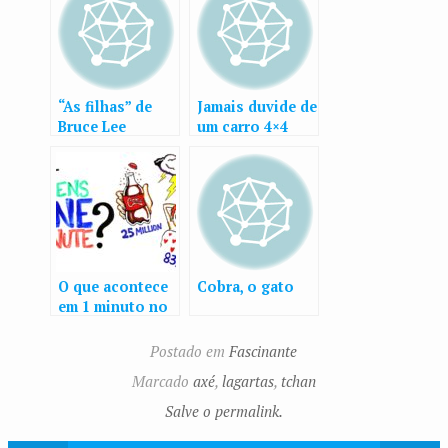
“As filhas” de
Jamais duvide de
Bruce Lee
um carro 4×4
O que acontece
Cobra, o gato
em 1 minuto no
mundo?
Postado em
Fascinante
Marcado
axé
,
lagartas
,
tchan
Salve o permalink.