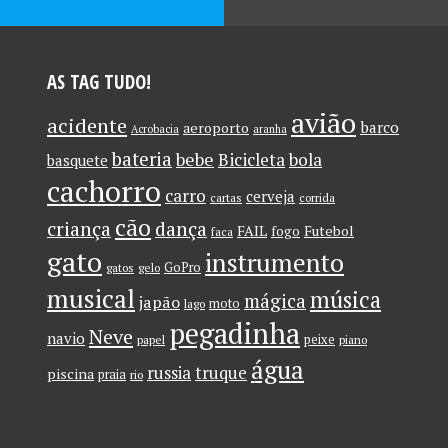
AS TAG TUDO!
avião
acidente
barco
aeroporto
Acrobacia
aranha
bateria
bebe
Bicicleta
bola
basquete
cachorro
carro
cerveja
cartas
corrida
cão
criança
dança
FAIL
Futebol
fogo
faca
gato
instrumento
GoPro
gatos
gelo
musical
música
mágica
japão
moto
lago
pegadinha
Neve
navio
peixe
papel
piano
água
russia
truque
piscina
praia
rio