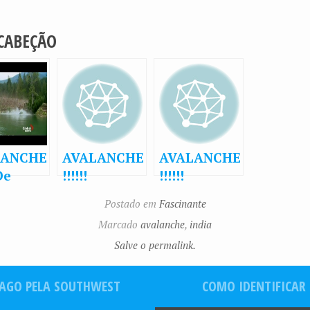
 CABEÇÃO
LANCHE
AVALANCHE
AVALANCHE
 De
!!!!!!
!!!!!!
a…
Postado em
Fascinante
Marcado
avalanche
,
india
Salve o permalink.
CAGO PELA SOUTHWEST
COMO IDENTIFICAR 