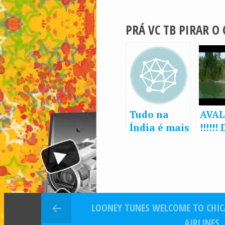
PRÁ VC TB PIRAR O
Tudo na
AVA
Índia é mais
!!!!!!
emocionant
lam
e
LOONEY TUNES WELCOME TO CHI
AIRLINES