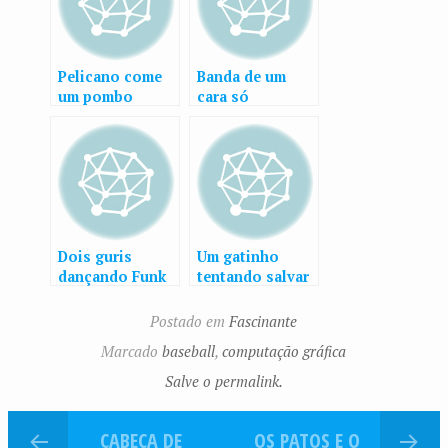
Pelicano come
Banda de um
um pombo
cara só
Dois guris
Um gatinho
dançando Funk
tentando salvar
outro
Postado em
Fascinante
Marcado
baseball
,
computação gráfica
Salve o permalink.
CABEÇA DE
OS PATOS E O