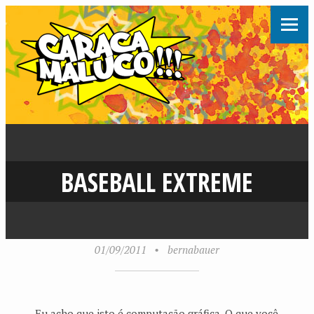
BASEBALL EXTREME
01/09/2011
•
bernabauer
Eu acho que isto é computação gráfica. O que você