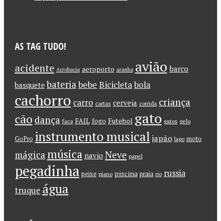
AS TAG TUDO!
avião
acidente
barco
aeroporto
Acrobacia
aranha
bateria
bebe
Bicicleta
bola
basquete
cachorro
criança
carro
cerveja
cartas
corrida
gato
cão
dança
FAIL
Futebol
fogo
faca
gatos
gelo
instrumento musical
japão
GoPro
moto
lago
música
Neve
mágica
navio
papel
pegadinha
russia
piscina
peixe
praia
piano
rio
água
truque