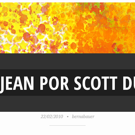
E JEAN POR SCOTT 
22/02/2010
•
bernabauer