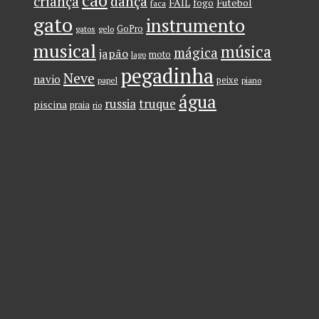
cão
criança
dança
FAIL
Futebol
fogo
faca
gato
instrumento
GoPro
gatos
gelo
musical
música
mágica
japão
moto
lago
pegadinha
Neve
navio
peixe
papel
piano
água
russia
truque
piscina
praia
rio