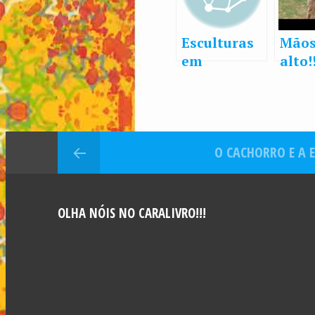
Esculturas
Mãos
em
alto!
melancias
tenh
trom
não 
medo
O CACHORRO E A 
usá-l
OLHA NÓIS NO CARALIVRO!!!