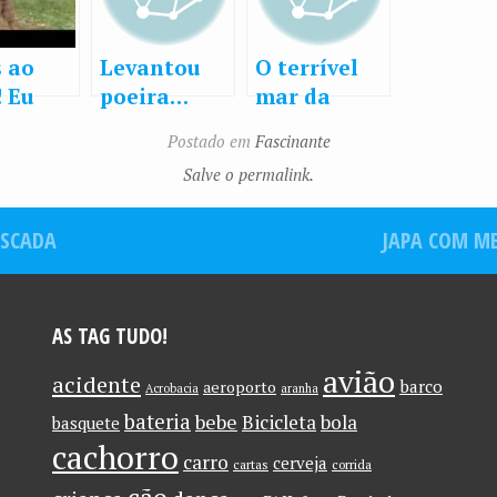
 ao
Levantou
O terrível
! Eu
poeira…
mar da
o um
islândia
Postado em
Fascinante
bone e
Salve o permalink.
tenho
 de
ESCADA
JAPA COM ME
o
AS TAG TUDO!
avião
acidente
barco
aeroporto
Acrobacia
aranha
bateria
bebe
Bicicleta
bola
basquete
cachorro
carro
cerveja
cartas
corrida