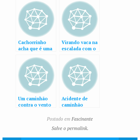
Cachorrinho
Virando vaca na
acha que é uma
escalada com o
tartaruga
jipe 4×4
Um caminhão
Acidente de
contra o vento
caminhão
Postado em
Fascinante
Salve o permalink.