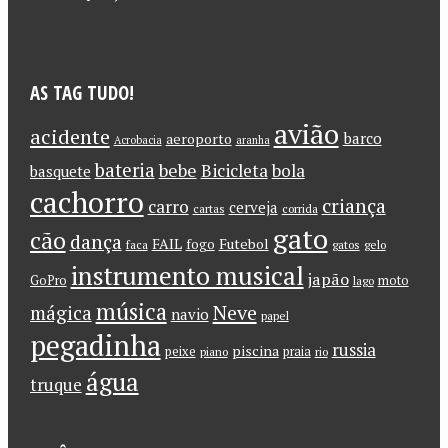
AS TAG TUDO!
avião
acidente
barco
aeroporto
Acrobacia
aranha
bateria
bebe
Bicicleta
bola
basquete
cachorro
criança
carro
cerveja
cartas
corrida
gato
cão
dança
FAIL
Futebol
fogo
faca
gatos
gelo
instrumento musical
japão
GoPro
moto
lago
música
Neve
mágica
navio
papel
pegadinha
russia
piscina
peixe
praia
piano
rio
água
truque