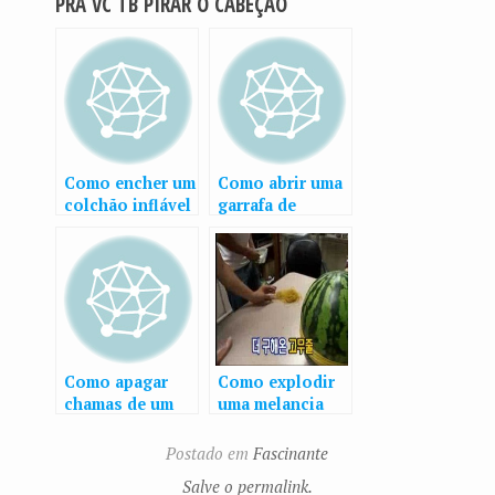
PRÁ VC TB PIRAR O CABEÇÃO
Como encher um
Como abrir uma
colchão inflável
garrafa de
com um saco de
cerveja usando
lixo
uma folha de
papel
Como apagar
Como explodir
chamas de um
uma melancia
barco, usando
usando apenas
um barco
elásticos
Postado em
Fascinante
Salve o permalink.