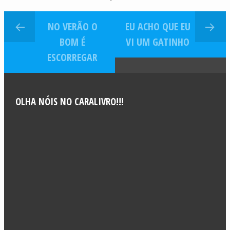
NO VERÃO O
EU ACHO QUE EU
BOM É
VI UM GATINHO
ESCORREGAR
OLHA NÓIS NO CARALIVRO!!!