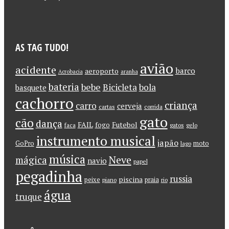
AS TAG TUDO!
avião
acidente
barco
aeroporto
Acrobacia
aranha
bateria
bebe
Bicicleta
bola
basquete
cachorro
criança
carro
cerveja
cartas
corrida
gato
cão
dança
FAIL
Futebol
fogo
faca
gatos
gelo
instrumento musical
japão
GoPro
moto
lago
música
Neve
mágica
navio
papel
pegadinha
russia
piscina
peixe
praia
piano
rio
água
truque