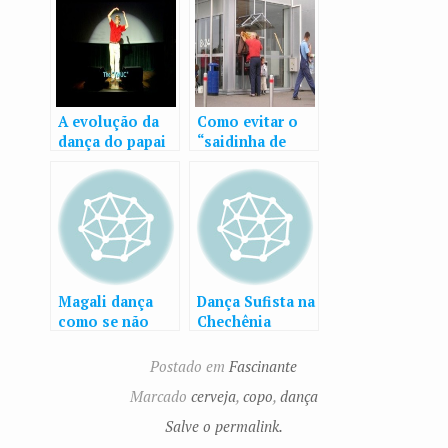
A evolução da
Como evitar o
dança do papai
“saidinha de
banco”
Magali dança
Dança Sufista na
como se não
Chechênia
houvesse
amanhã no Rio
Postado em
Fascinante
Marcado
cerveja
,
copo
,
dança
Salve o permalink.