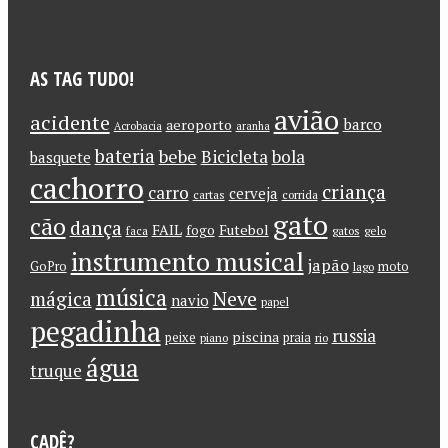
AS TAG TUDO!
avião
acidente
barco
aeroporto
Acrobacia
aranha
bateria
bebe
Bicicleta
bola
basquete
cachorro
criança
carro
cerveja
cartas
corrida
gato
cão
dança
FAIL
Futebol
fogo
faca
gatos
gelo
instrumento musical
japão
GoPro
moto
lago
música
Neve
mágica
navio
papel
pegadinha
russia
piscina
peixe
praia
piano
rio
água
truque
CADÊ?