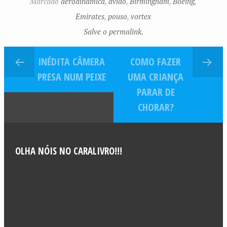
Marcado
aerodinâmica
,
avião
,
Birmingham
,
Boeing
,
Emirates
,
pouso
,
vortex
Salve o permalink.
INÉDITA CÂMERA
COMO FAZER
PRESA NUM PEIXE
UMA CRIANÇA
PARAR DE
CHORAR?
OLHA NÓIS NO CARALIVRO!!!