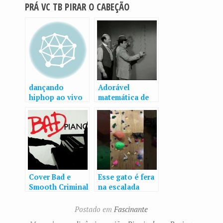
PRÁ VC TB PIRAR O CABEÇÃO
dançando
Adorável
hiphop ao vivo
matemática de
Abbott &
Costello
Cover Bad e
Esse gato é fera
Smooth Criminal
na escalada
do Michael
Jackson no
Postado em
Fascinante
Piano