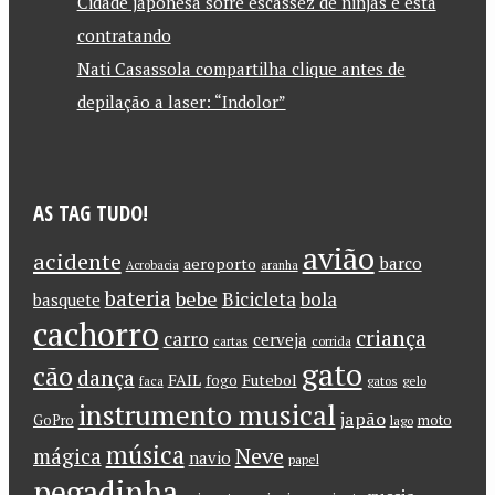
Cidade japonesa sofre escassez de ninjas e está
contratando
Nati Casassola compartilha clique antes de
depilação a laser: “Indolor”
AS TAG TUDO!
avião
acidente
barco
aeroporto
Acrobacia
aranha
bateria
bebe
Bicicleta
bola
basquete
cachorro
criança
carro
cerveja
cartas
corrida
gato
cão
dança
FAIL
Futebol
fogo
faca
gatos
gelo
instrumento musical
japão
GoPro
moto
lago
música
Neve
mágica
navio
papel
pegadinha