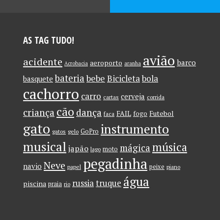
AS TAG TUDO!
avião
acidente
barco
aeroporto
Acrobacia
aranha
bateria
bebe
Bicicleta
bola
basquete
cachorro
carro
cerveja
cartas
corrida
cão
criança
dança
FAIL
Futebol
fogo
faca
gato
instrumento
GoPro
gatos
gelo
musical
música
mágica
japão
moto
lago
pegadinha
Neve
navio
peixe
papel
piano
água
russia
truque
piscina
praia
rio