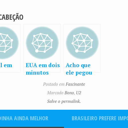
 CABEÇÃO
il em
EUA em dois
Acho que
minutos
ele pegou
tos
muito sol
Postado em
Fascinante
Marcado
Bono
,
U2
Salve o permalink.
PIDINHA AINDA MELHOR
BRASILEIRO PREFERE IM