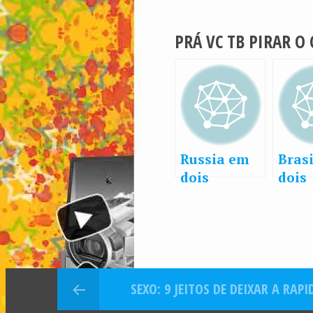
PRÁ VC TB PIRAR O
Russia em
Bras
dois
dois
minutos
minu
SEXO: 9 JEITOS DE DEIXAR A RA