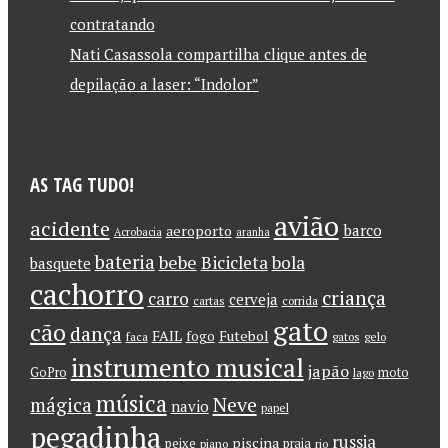
contratando
Nati Casassola compartilha clique antes de
depilação a laser: “Indolor”
AS TAG TUDO!
avião
acidente
barco
aeroporto
Acrobacia
aranha
bateria
bebe
Bicicleta
bola
basquete
cachorro
criança
carro
cerveja
cartas
corrida
gato
cão
dança
FAIL
Futebol
fogo
faca
gatos
gelo
instrumento musical
japão
GoPro
moto
lago
música
Neve
mágica
navio
papel
pegadinha
russia
piscina
peixe
praia
piano
rio