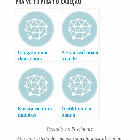
PRÁ VC TB PIRAR O CABEÇÃO
Um gato com
A vida real numa
duas caras
loja de
instrumentos
musicais
Russia em dois
O público é a
minutos
banda
Postado em
Fascinante
Marcado
artista de rua
,
instrumento musical
,
violino
,