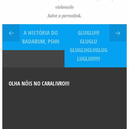
violoncelo
Salve o permalink.
A HISTÓRIA DO
GLUGLU!!!
BADABUM, PSHH
GLUGLU
GLUGLUGLUGLUG
LUGLU!!!!!!
OLHA NÓIS NO CARALIVRO!!!