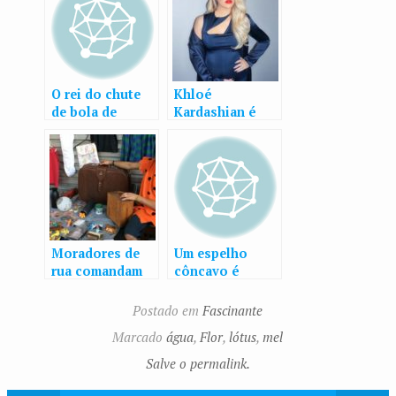
O rei do chute
Khloé
de bola de
Kardashian é
futebol
mais uma
americano
famosa que vai
comer placenta.
Mas é saudável?
Moradores de
Um espelho
rua comandam
côncavo é
brechó informal
divertido
na região
Postado em
Fascinante
central do Rio
Marcado
água
,
Flor
,
lótus
,
mel
Salve o permalink.