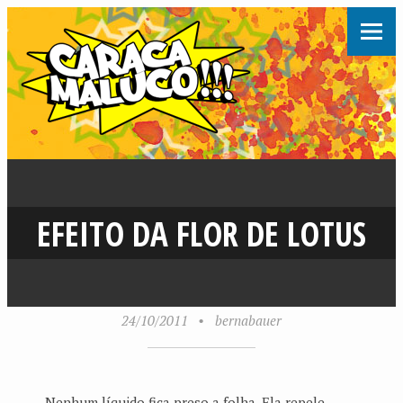
EFEITO DA FLOR DE LOTUS
24/10/2011
•
bernabauer
Nenhum líquido fica preso a folha. Ela repele