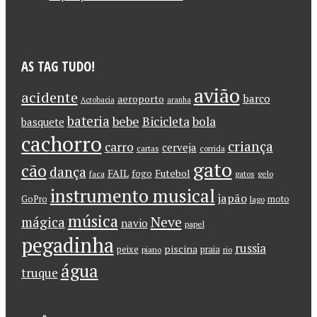
AS TAG TUDO!
avião
acidente
barco
aeroporto
Acrobacia
aranha
bateria
bebe
Bicicleta
bola
basquete
cachorro
criança
carro
cerveja
cartas
corrida
gato
cão
dança
FAIL
Futebol
fogo
faca
gatos
gelo
instrumento musical
japão
GoPro
moto
lago
música
Neve
mágica
navio
papel
pegadinha
russia
piscina
peixe
praia
piano
rio
água
truque