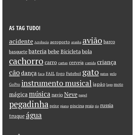
AS TAG TUDO!
avião
acidente
barco
aeroporto
Acrobacia
aranha
bateria
bebe
Bicicleta
bola
basquete
cachorro
criança
carro
cerveja
cartas
corrida
gato
cão
dança
FAIL
Futebol
fogo
faca
gatos
gelo
instrumento musical
japão
GoPro
moto
lago
música
Neve
mágica
navio
papel
pegadinha
russia
piscina
peixe
praia
piano
rio
água
truque