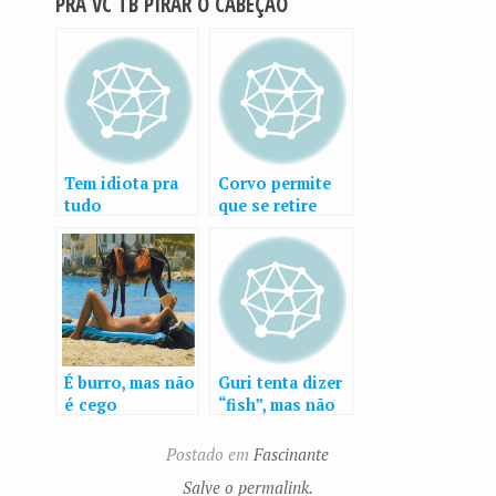
PRÁ VC TB PIRAR O CABEÇÃO
Tem idiota pra
Corvo permite
tudo
que se retire
espinhos presos
à ele
É burro, mas não
Guri tenta dizer
é cego
“fish”, mas não
consegue…
Postado em
Fascinante
Salve o permalink.