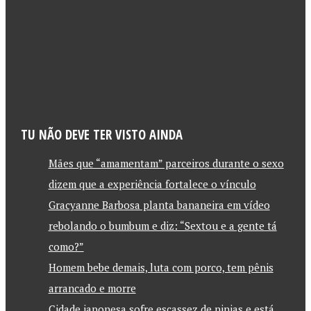
TU NÃO DEVE TER VISTO AINDA
Mães que “amamentam” parceiros durante o sexo
dizem que a experiência fortalece o vínculo
Gracyanne Barbosa planta bananeira em vídeo
rebolando o bumbum e diz: “Sextou e a gente tá
como?”
Homem bebe demais, luta com porco, tem pênis
arrancado e morre
Cidade japonesa sofre escassez de ninjas e está