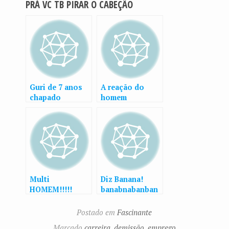
PRÁ VC TB PIRAR O CABEÇÃO
Guri de 7 anos
A reação do
chapado
homem
brasileiro à
traição
Multi
Diz Banana!
HOMEM!!!!!
banabnabanban
banbanbanbana
;-)
Postado em
Fascinante
Marcado
carreira
,
demissão
,
emprego