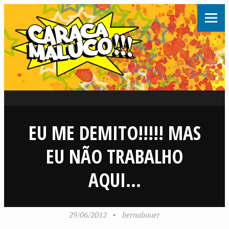
EU ME DEMITO!!!!! MAS
EU NÃO TRABALHO
AQUI…
29/06/2012
•
bernabauer