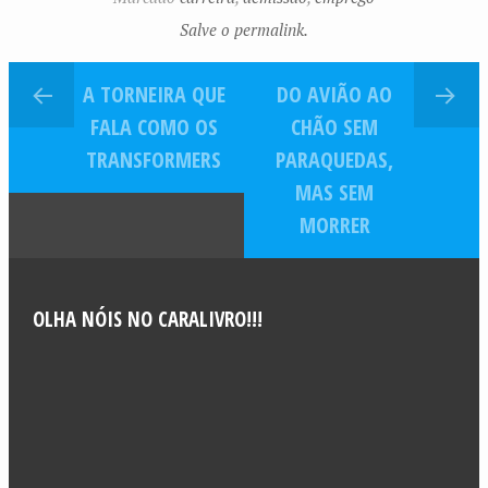
Salve o permalink.
A TORNEIRA QUE
DO AVIÃO AO
FALA COMO OS
CHÃO SEM
TRANSFORMERS
PARAQUEDAS,
MAS SEM
MORRER
OLHA NÓIS NO CARALIVRO!!!