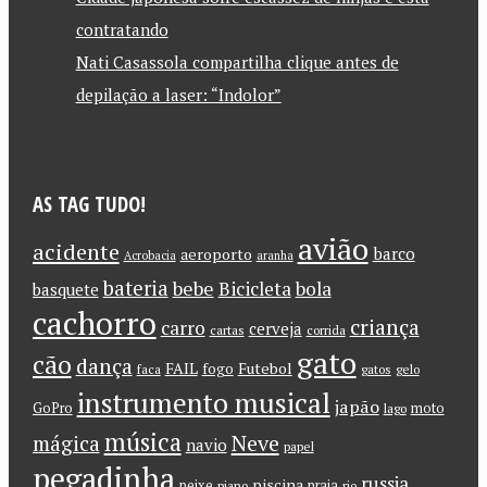
contratando
Nati Casassola compartilha clique antes de
depilação a laser: “Indolor”
AS TAG TUDO!
avião
acidente
barco
aeroporto
Acrobacia
aranha
bateria
bebe
Bicicleta
bola
basquete
cachorro
criança
carro
cerveja
cartas
corrida
gato
cão
dança
FAIL
Futebol
fogo
faca
gatos
gelo
instrumento musical
japão
GoPro
moto
lago
música
Neve
mágica
navio
papel
pegadinha
russia
piscina
peixe
praia
piano
rio