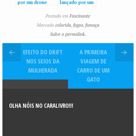
por um drone
lançado por um
vulcão
Postado em
Fascinante
Marcado
colorida
,
fogos
,
fumaça
Salve o permalink.
EFEITO DO DRIFT
A PRIMEIRA
NOS SEIOS DA
VIAGEM DE
MULHERADA
CARRO DE UM
GATO
OLHA NÓIS NO CARALIVRO!!!