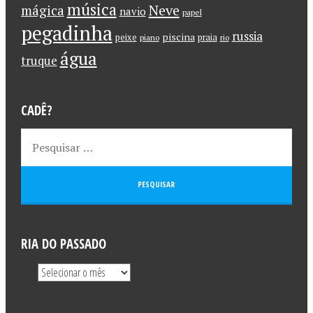
música
Neve
mágica
navio
papel
pegadinha
russia
piscina
peixe
praia
piano
rio
água
truque
CADÊ?
RIA DO PASSADO