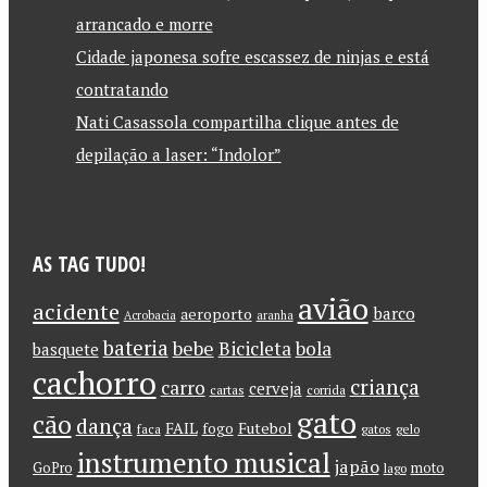
arrancado e morre
Cidade japonesa sofre escassez de ninjas e está
contratando
Nati Casassola compartilha clique antes de
depilação a laser: “Indolor”
AS TAG TUDO!
avião
acidente
barco
aeroporto
Acrobacia
aranha
bateria
bebe
Bicicleta
bola
basquete
cachorro
criança
carro
cerveja
cartas
corrida
gato
cão
dança
FAIL
Futebol
fogo
faca
gatos
gelo
instrumento musical
japão
GoPro
moto
lago