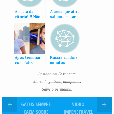
A cesta da
A arma que atira
vitória!!!! Não,
sal para matar
espera!
moscas
Após terminar
Russia em dois
com Pato,
minutos
Fiorella
Mattheis está
Postado em
Fascinante
namorando
Marcado
godzilla
,
olimpíadas
herdeiro da
Globo
Salve o permalink.
GATOS SEMPRE
VIDRO
CAEM SOBRE
IMPENETRÁVEL