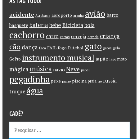
AS TAG TUDO!
avião
acidente
barco
aeroporto
Acrobacia
aranha
bateria
bebe
Bicicleta
bola
basquete
cachorro
criança
carro
cerveja
cartas
corrida
gato
cão
dança
FAIL
Futebol
fogo
faca
gatos
gelo
instrumento musical
japão
GoPro
moto
lago
música
Neve
mágica
navio
papel
pegadinha
russia
piscina
peixe
praia
piano
rio
água
truque
CADÊ?