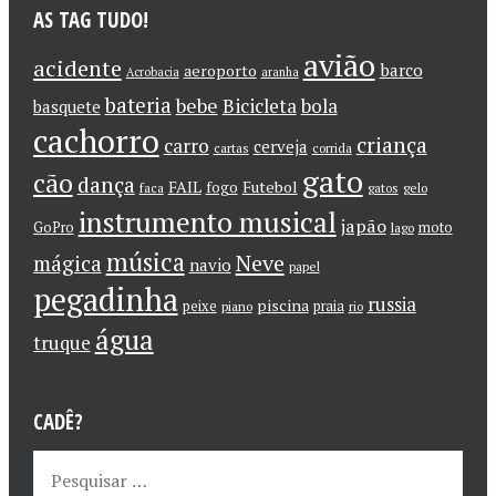
AS TAG TUDO!
avião
acidente
barco
aeroporto
Acrobacia
aranha
bateria
bebe
Bicicleta
bola
basquete
cachorro
criança
carro
cerveja
cartas
corrida
gato
cão
dança
FAIL
Futebol
fogo
faca
gatos
gelo
instrumento musical
japão
GoPro
moto
lago
música
Neve
mágica
navio
papel
pegadinha
russia
piscina
peixe
praia
piano
rio
água
truque
CADÊ?