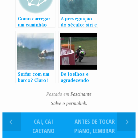
Como carregar
A perseguição
um caminhão
do século: siri e
com troncos
polvo
sem esforço?
Surfar com um
De Joelhos e
barco? Claro!
agradecendo
Postado em
Fascinante
Salve o permalink.
CAI, CAI
ANTES DE TOCAR
CAETANO
PIANO, LEMBRAR