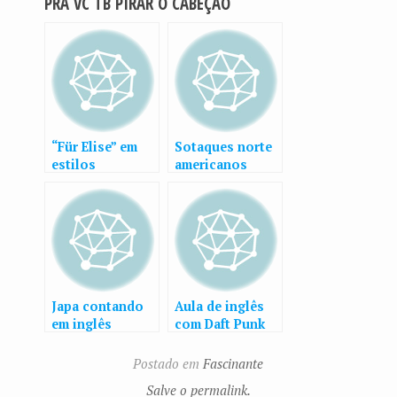
PRÁ VC TB PIRAR O CABEÇÃO
“Für Elise” em
Sotaques norte
estilos
americanos
diferentes
explicados
Japa contando
Aula de inglês
em inglês
com Daft Punk
Postado em
Fascinante
Salve o permalink.