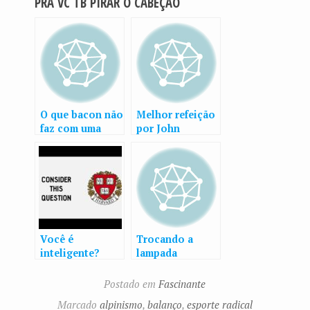
PRÁ VC TB PIRAR O CABEÇÃO
O que bacon não
Melhor refeição
faz com uma
por John
criança
Mulaney
americana
Você é
Trocando a
inteligente?
lampada
Postado em
Fascinante
Marcado
alpinismo
,
balanço
,
esporte radical