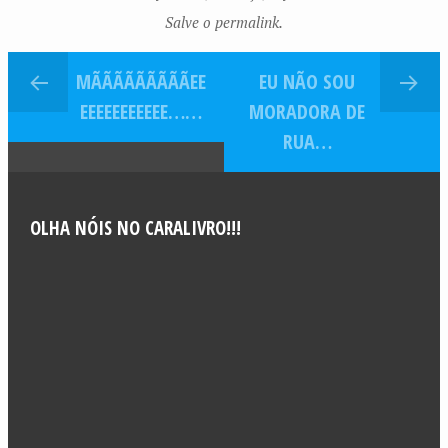
Salve o permalink.
MÃÃÃÃÃÃÃÃÃEE
EU NÃO SOU
EEEEEEEEEEE……
MORADORA DE
RUA…
OLHA NÓIS NO CARALIVRO!!!