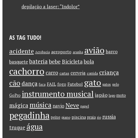
depilação a laser: “Indolor”
AS TAG TUDO!
avião
acidente
barco
aeroporto
Acrobacia
aranha
bateria
bebe
Bicicleta
bola
basquete
cachorro
criança
carro
cerveja
cartas
corrida
gato
cão
dança
FAIL
Futebol
fogo
faca
gatos
gelo
instrumento musical
japão
GoPro
moto
lago
música
Neve
mágica
navio
papel
pegadinha
russia
piscina
peixe
praia
piano
rio
água
truque