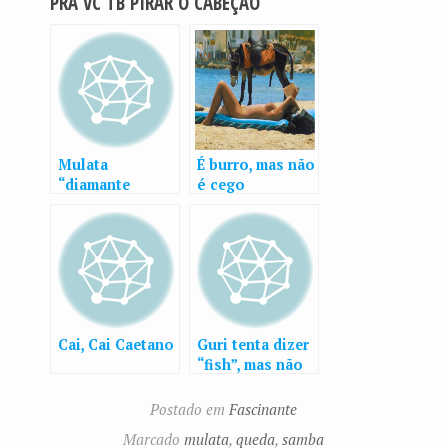
PRÁ VC TB PIRAR O CABEÇÃO
Mulata
É burro, mas não
“diamante
é cego
negro” cai mas
não perde o
samba
Cai, Cai Caetano
Guri tenta dizer
“fish”, mas não
consegue…
Postado em
Fascinante
Marcado
mulata
,
queda
,
samba