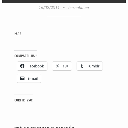
16/02/2011
•
bernabauer
Há!
COMPARTILHA!!!
Facebook
18+
Tumblr
E-mail
CURTIR ISSO: