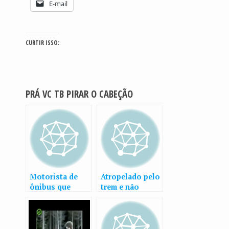
E-mail
CURTIR ISSO:
PRÁ VC TB PIRAR O CABEÇÃO
Motorista de
Atropelado pelo
ônibus que
trem e não
chega na hora
morreu!
não precisa
fazer isto