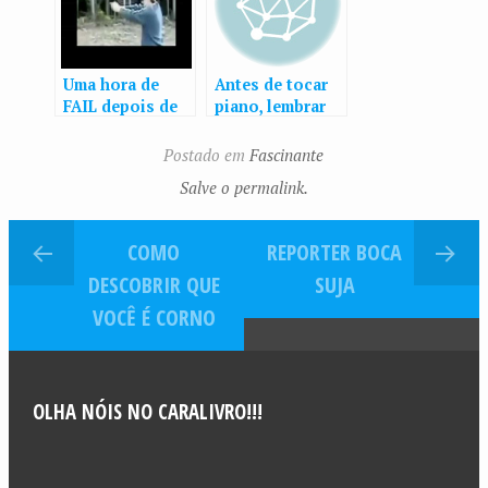
Uma hora de
Antes de tocar
FAIL depois de
piano, lembrar
FAIL
de tomar redbull
Postado em
Fascinante
Salve o permalink.
COMO
REPORTER BOCA
DESCOBRIR QUE
SUJA
VOCÊ É CORNO
OLHA NÓIS NO CARALIVRO!!!