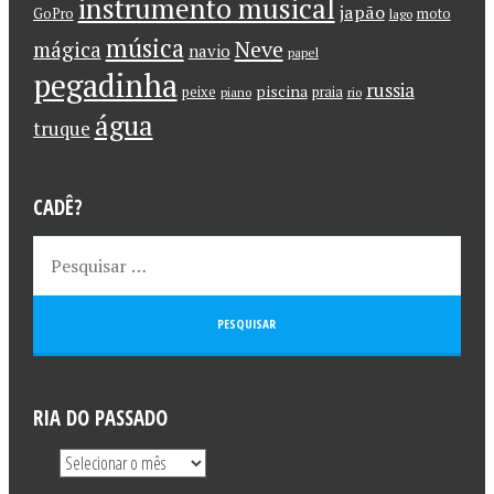
instrumento musical
japão
GoPro
moto
lago
música
Neve
mágica
navio
papel
pegadinha
russia
piscina
peixe
praia
piano
rio
água
truque
CADÊ?
RIA DO PASSADO