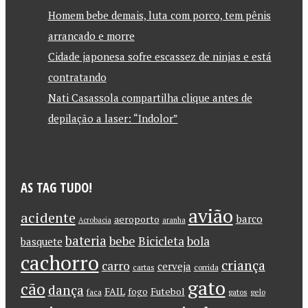
Homem bebe demais, luta com porco, tem pênis
arrancado e morre
Cidade japonesa sofre escassez de ninjas e está
contratando
Nati Casassola compartilha clique antes de
depilação a laser: “Indolor”
AS TAG TUDO!
avião
acidente
barco
aeroporto
Acrobacia
aranha
bateria
bebe
Bicicleta
bola
basquete
cachorro
criança
carro
cerveja
cartas
corrida
gato
cão
dança
FAIL
Futebol
fogo
faca
gatos
gelo