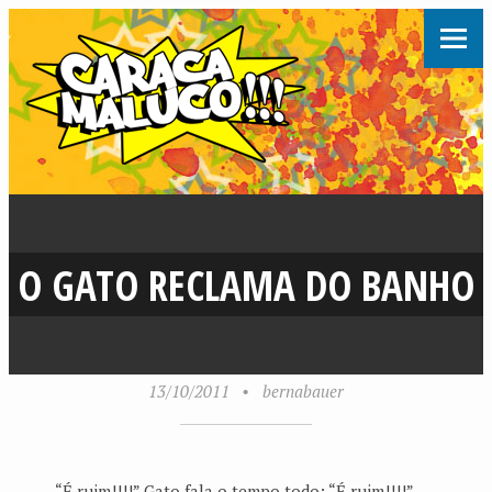
O GATO RECLAMA DO BANHO
13/10/2011
•
bernabauer
“É ruim!!!!” Gato fala o tempo todo: “É ruim!!!!”