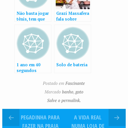
Não basta jogar
Grazi Massafera
tênis, tem que
fala sobre
tirar onda
comidas de
Natal: “Hoje
gosto de uva
passa”
1 ano em 40
Solo de bateria
segundos
Postado em
Fascinante
Marcado
banho
,
gato
Salve o permalink.
PEGADINHA PARA
A VIDA REAL
FAZER NA PRAIA
NUMA LOJA DE