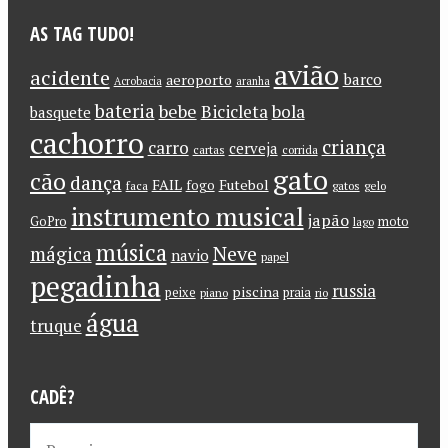
AS TAG TUDO!
avião
acidente
barco
aeroporto
Acrobacia
aranha
bateria
bebe
Bicicleta
bola
basquete
cachorro
criança
carro
cerveja
cartas
corrida
gato
cão
dança
FAIL
Futebol
fogo
faca
gatos
gelo
instrumento musical
japão
GoPro
moto
lago
música
Neve
mágica
navio
papel
pegadinha
russia
piscina
peixe
praia
piano
rio
água
truque
CADÊ?