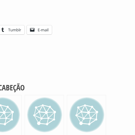
Tumblr
E-mail
 CABEÇÃO