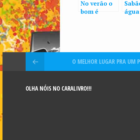
No verão o
Sabã
bom é
água
escorregar
dive
O MELHOR LUGAR PRA UM 
OLHA NÓIS NO CARALIVRO!!!