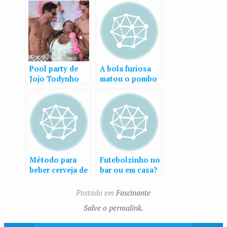
Pool party de
A bola furiosa
Jojo Todynho
matou o pombo
custou R$ 150
mil e teve
bateria da Beija-
Flor
Método para
Futebolzinho no
beber cerveja de
bar ou em casa?
maneira rápida!
Postado em
Fascinante
Salve o permalink.