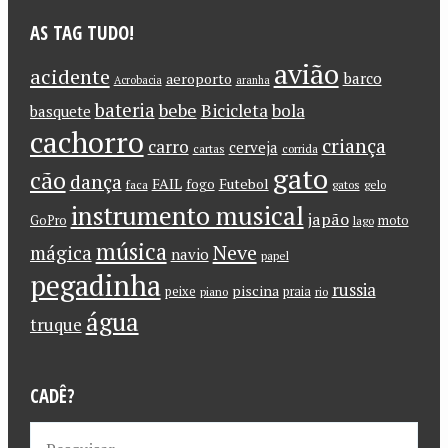
AS TAG TUDO!
avião
acidente
barco
aeroporto
Acrobacia
aranha
bateria
bebe
Bicicleta
bola
basquete
cachorro
criança
carro
cerveja
cartas
corrida
gato
cão
dança
FAIL
Futebol
fogo
faca
gatos
gelo
instrumento musical
japão
GoPro
moto
lago
música
Neve
mágica
navio
papel
pegadinha
russia
piscina
peixe
praia
piano
rio
água
truque
CADÊ?