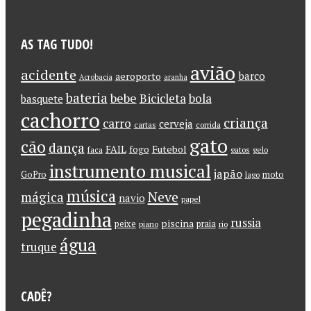
AS TAG TUDO!
avião
acidente
barco
aeroporto
Acrobacia
aranha
bateria
bebe
Bicicleta
bola
basquete
cachorro
criança
carro
cerveja
cartas
corrida
gato
cão
dança
FAIL
Futebol
fogo
faca
gatos
gelo
instrumento musical
japão
GoPro
moto
lago
música
Neve
mágica
navio
papel
pegadinha
russia
piscina
peixe
praia
piano
rio
água
truque
CADÊ?