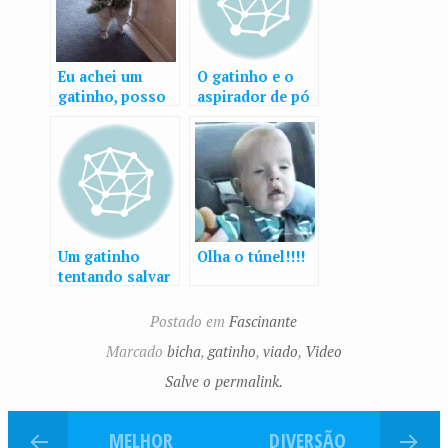
Eu achei um
O gatinho e o
gatinho, posso
aspirador de pó
ficar com ele?
Um gatinho
Olha o túnel!!!!
tentando salvar
outro
Postado em
Fascinante
Marcado
bicha
,
gatinho
,
viado
,
Video
Salve o permalink.
MELHOR
DIVERSÃO