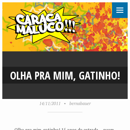
OLHA PRA MIM, GATINHO!
14/11/2011
•
bernabauer
Olha pra mim, gatinho! 15 anos de estrada… quem