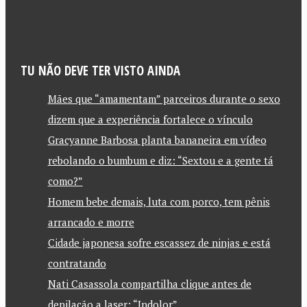
TU NÃO DEVE TER VISTO AINDA
Mães que “amamentam” parceiros durante o sexo
dizem que a experiência fortalece o vínculo
Gracyanne Barbosa planta bananeira em vídeo
rebolando o bumbum e diz: “Sextou e a gente tá
como?”
Homem bebe demais, luta com porco, tem pênis
arrancado e morre
Cidade japonesa sofre escassez de ninjas e está
contratando
Nati Casassola compartilha clique antes de
depilação a laser: “Indolor”