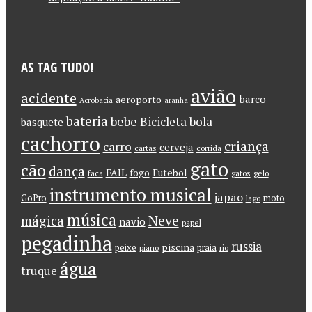
AS TAG TUDO!
avião
acidente
barco
aeroporto
Acrobacia
aranha
bateria
bebe
Bicicleta
bola
basquete
cachorro
criança
carro
cerveja
cartas
corrida
gato
cão
dança
FAIL
Futebol
fogo
faca
gatos
gelo
instrumento musical
japão
GoPro
moto
lago
música
Neve
mágica
navio
papel
pegadinha
russia
piscina
peixe
praia
piano
rio
água
truque