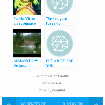
Pabllo Vittar
“Se seu gato
vive romance
fosse do
com empresário
tamanho de um
árabe em viagem
leão, ele te
pela Europa
devoraria”
AVALANCHE!!!!!!
PUT A KEEP ARE
De lama…
YOU
Postado em
Fascinante
Marcado
FAIL
Salve o permalink.
ACIDENTES DE
IDIOTAS EM