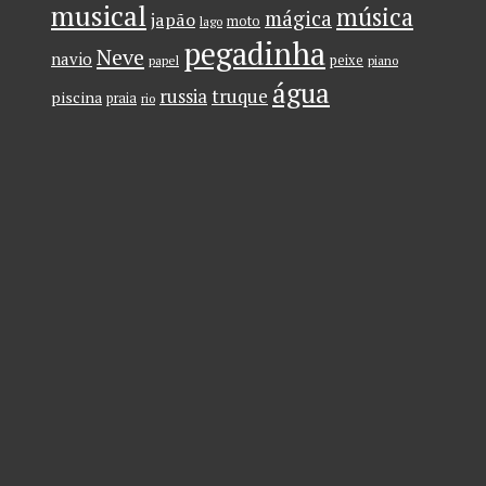
musical
música
mágica
japão
moto
lago
pegadinha
Neve
navio
peixe
papel
piano
água
russia
truque
piscina
praia
rio