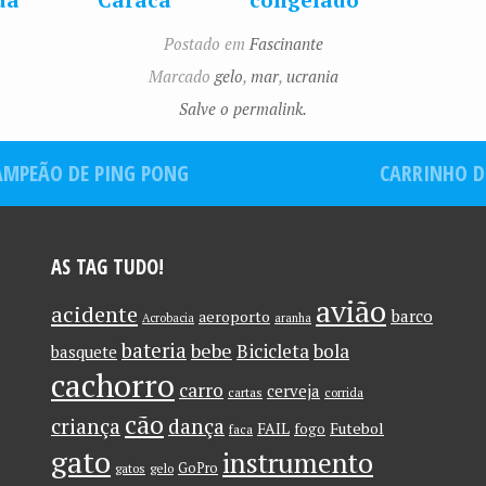
dia
Maluco
mais legal
Postado em
Fascinante
também
do mundo
Marcado
gelo
,
mar
,
ucrania
está no
fica na
Salve o permalink.
Facebook!!!!
suécia
AMPEÃO DE PING PONG
CARRINHO D
AS TAG TUDO!
avião
acidente
barco
aeroporto
Acrobacia
aranha
bateria
bebe
Bicicleta
bola
basquete
cachorro
carro
cerveja
cartas
corrida
cão
criança
dança
FAIL
Futebol
fogo
faca
gato
instrumento
GoPro
gatos
gelo