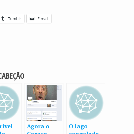
Tumblr
E-mail
 CABEÇÃO
rível
Agora o
O lago
da
Caraca
congelado