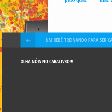
não existem
islân
árvores no
mar
UM BEBÊ TREINANDO PARA SER C
OLHA NÓIS NO CARALIVRO!!!