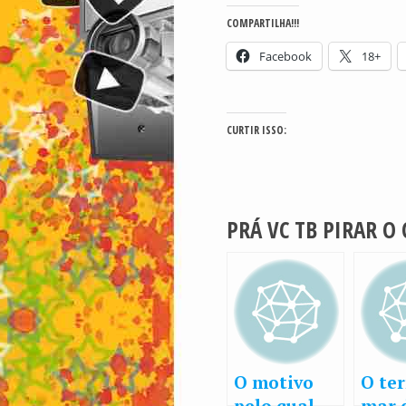
COMPARTILHA!!!
Facebook
18+
CURTIR ISSO:
PRÁ VC TB PIRAR O
O motivo
O ter
pelo qual
mar 