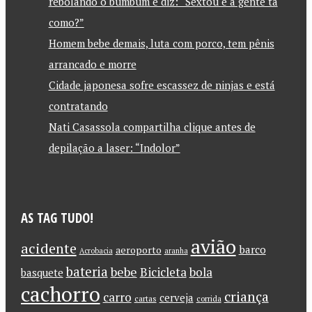
rebolando o bumbum e diz: “Sextou e a gente tá
como?”
Homem bebe demais, luta com porco, tem pênis
arrancado e morre
Cidade japonesa sofre escassez de ninjas e está
contratando
Nati Casassola compartilha clique antes de
depilação a laser: “Indolor”
AS TAG TUDO!
avião
acidente
barco
aeroporto
Acrobacia
aranha
bateria
bebe
Bicicleta
bola
basquete
cachorro
criança
carro
cerveja
cartas
corrida