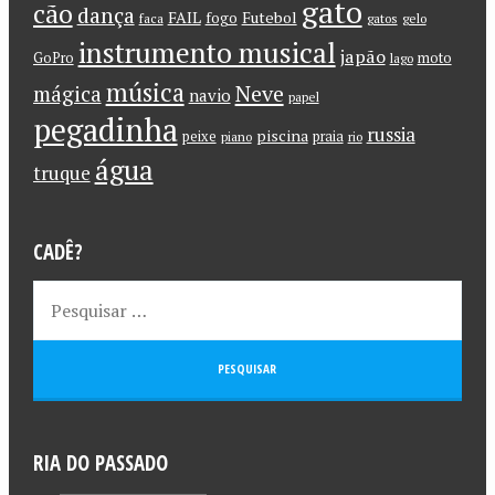
gato
cão
dança
FAIL
Futebol
fogo
faca
gatos
gelo
instrumento musical
japão
GoPro
moto
lago
música
Neve
mágica
navio
papel
pegadinha
russia
piscina
peixe
praia
piano
rio
água
truque
CADÊ?
RIA DO PASSADO