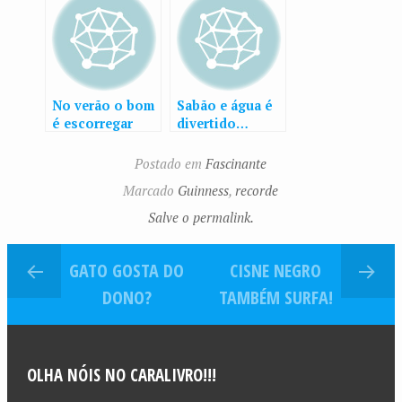
No verão o bom
Sabão e água é
é escorregar
divertido…
Postado em
Fascinante
Marcado
Guinness
,
recorde
Salve o permalink.
GATO GOSTA DO
CISNE NEGRO
DONO?
TAMBÉM SURFA!
OLHA NÓIS NO CARALIVRO!!!