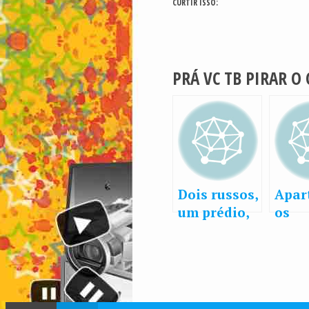
CURTIR ISSO:
PRÁ VC TB PIRAR O
Dois russos,
Apar
um prédio,
os
um vídeo
barat
Comp
agora