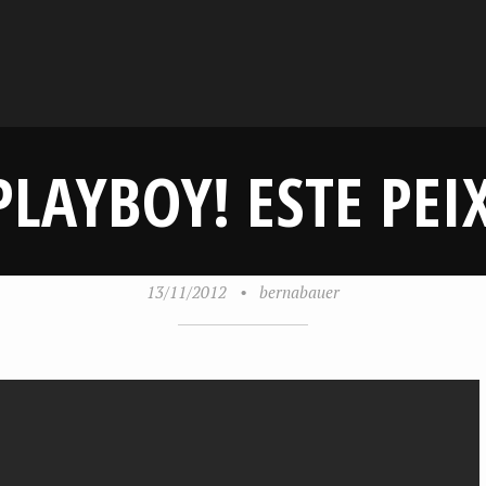
LAYBOY! ESTE PEI
13/11/2012
•
bernabauer