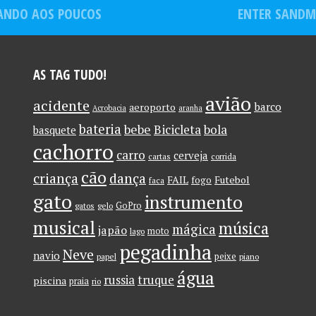
mordeu meu
ANDO AOS POUCOS
ENTER SANDM
dedo’
AS TAG TUDO!
avião
acidente
barco
aeroporto
Acrobacia
aranha
bateria
bebe
Bicicleta
bola
basquete
cachorro
carro
cerveja
cartas
corrida
cão
criança
dança
FAIL
Futebol
fogo
faca
gato
instrumento
GoPro
gatos
gelo
musical
música
mágica
japão
moto
lago
pegadinha
Neve
navio
peixe
papel
piano
água
russia
truque
piscina
praia
rio