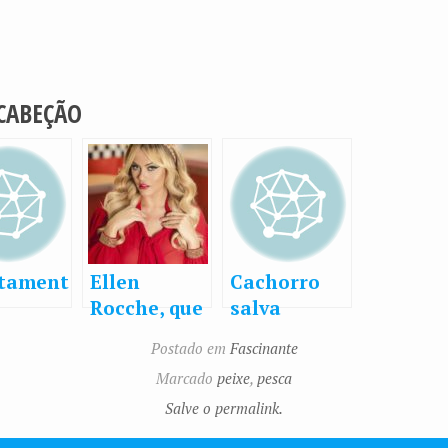
 CABEÇÃO
tament
Ellen
Cachorro
Rocche, que
salva
os!!!!
desperta
cachorro
Postado em
Fascinante
re
paixão na
Marcado
peixe
,
pesca
!!!!
TV por seus
Salve o permalink.
pés, revela:
‘Um senhor