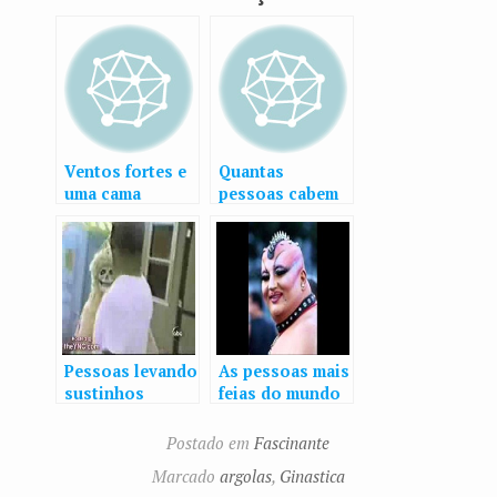
Ventos fortes e
Quantas
uma cama
pessoas cabem
elástica
num carro
pequeno?
Pessoas levando
As pessoas mais
sustinhos
feias do mundo
Postado em
Fascinante
Marcado
argolas
,
Ginastica