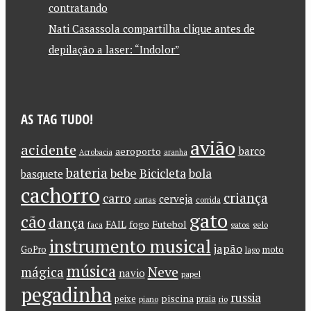
contratando
Nati Casassola compartilha clique antes de
depilação a laser: “Indolor”
AS TAG TUDO!
avião
acidente
barco
aeroporto
Acrobacia
aranha
bateria
bebe
Bicicleta
bola
basquete
cachorro
criança
carro
cerveja
cartas
corrida
gato
cão
dança
FAIL
Futebol
fogo
faca
gatos
gelo
instrumento musical
japão
GoPro
moto
lago
música
Neve
mágica
navio
papel
pegadinha
russia
piscina
peixe
praia
piano
rio