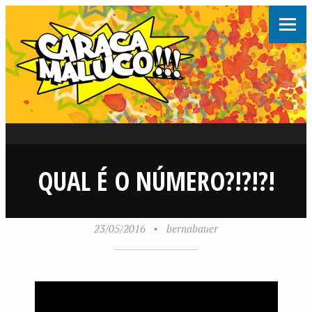
QUAL É O NÚMERO?!?!?!
23/05/2016
•
bernabauer