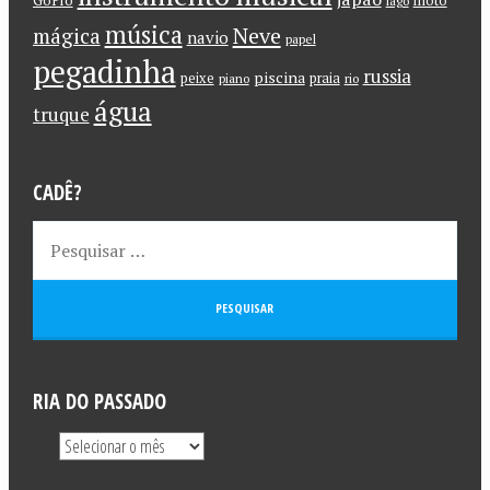
GoPro
moto
lago
música
Neve
mágica
navio
papel
pegadinha
russia
piscina
peixe
praia
piano
rio
água
truque
CADÊ?
RIA DO PASSADO