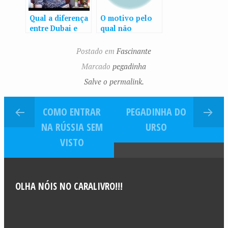
Qual a diferença
O motivo pelo
entre Dubai e
qual não
Abu Dhabi?
existem árvores
no mar
Postado em
Fascinante
Marcado
pegadinha
Salve o permalink.
COMO ENTRAR
PEGADINHA DO
NA RÚSSIA SEM
URSO
VISTO
OLHA NÓIS NO CARALIVRO!!!