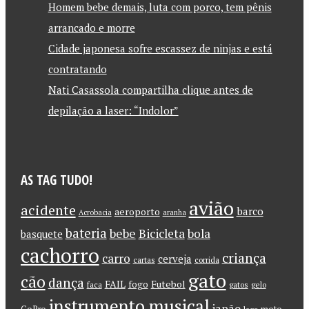
Homem bebe demais, luta com porco, tem pênis
arrancado e morre
Cidade japonesa sofre escassez de ninjas e está
contratando
Nati Casassola compartilha clique antes de
depilação a laser: “Indolor”
AS TAG TUDO!
avião
acidente
barco
aeroporto
Acrobacia
aranha
bateria
bebe
Bicicleta
bola
basquete
cachorro
criança
carro
cerveja
cartas
corrida
gato
cão
dança
FAIL
Futebol
fogo
faca
gatos
gelo
instrumento musical
japão