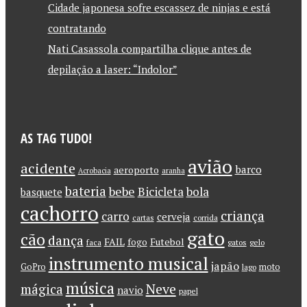
Cidade japonesa sofre escassez de ninjas e está
contratando
Nati Casassola compartilha clique antes de
depilação a laser: “Indolor”
AS TAG TUDO!
avião
acidente
barco
aeroporto
Acrobacia
aranha
bateria
bebe
Bicicleta
bola
basquete
cachorro
criança
carro
cerveja
cartas
corrida
gato
cão
dança
FAIL
Futebol
fogo
faca
gatos
gelo
instrumento musical
japão
GoPro
moto
lago
música
Neve
mágica
navio
papel