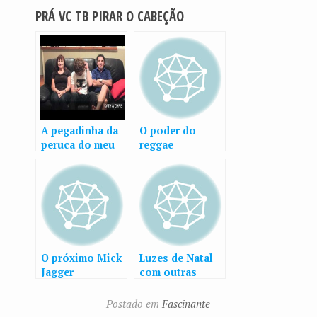
PRÁ VC TB PIRAR O CABEÇÃO
A pegadinha da
O poder do
peruca do meu
reggae
próprio cabelo
O próximo Mick
Luzes de Natal
Jagger
com outras
mensagens
Postado em
Fascinante