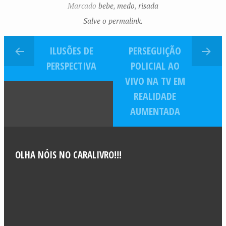
Marcado
bebe
,
medo
,
risada
Salve o permalink.
ILUSÕES DE
PERSEGUIÇÃO
PERSPECTIVA
POLICIAL AO
VIVO NA TV EM
REALIDADE
AUMENTADA
OLHA NÓIS NO CARALIVRO!!!