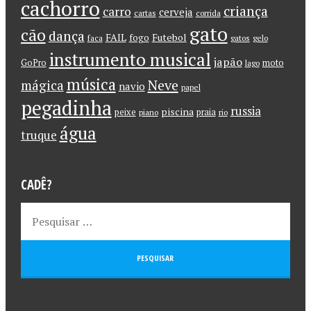
cachorro
criança
carro
cerveja
cartas
corrida
gato
cão
dança
FAIL
Futebol
fogo
faca
gatos
gelo
instrumento musical
japão
GoPro
moto
lago
música
Neve
mágica
navio
papel
pegadinha
russia
piscina
peixe
praia
piano
rio
água
truque
CADÊ?