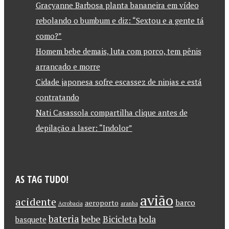
Gracyanne Barbosa planta bananeira em vídeo
rebolando o bumbum e diz: “Sextou e a gente tá
como?”
Homem bebe demais, luta com porco, tem pênis
arrancado e morre
Cidade japonesa sofre escassez de ninjas e está
contratando
Nati Casassola compartilha clique antes de
depilação a laser: “Indolor”
AS TAG TUDO!
avião
acidente
barco
aeroporto
Acrobacia
aranha
bateria
bebe
Bicicleta
bola
basquete