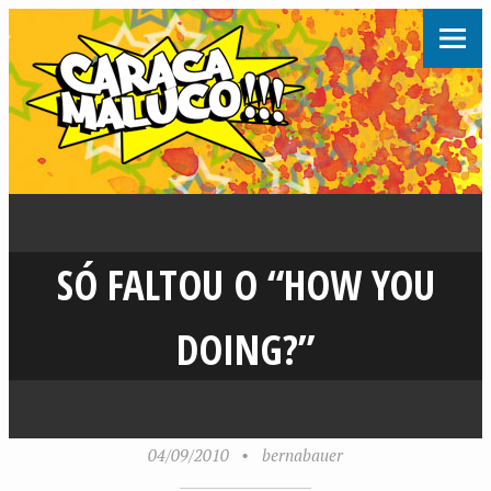
SÓ FALTOU O “HOW YOU
DOING?”
04/09/2010
•
bernabauer