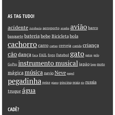
AS TAG TUDO!
avião
acidente
barco
aeroporto
Acrobacia
aranha
bateria
bebe
Bicicleta
bola
basquete
cachorro
criança
carro
cerveja
cartas
corrida
gato
cão
dança
FAIL
Futebol
fogo
faca
gatos
gelo
instrumento musical
japão
GoPro
moto
lago
música
Neve
mágica
navio
papel
pegadinha
russia
piscina
peixe
praia
piano
rio
água
truque
CADÊ?