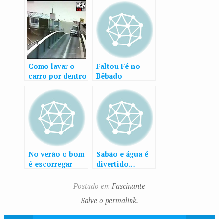
Como lavar o
Faltou Fé no
carro por dentro
Bêbado
e por fora
No verão o bom
Sabão e água é
é escorregar
divertido…
Postado em
Fascinante
Salve o permalink.