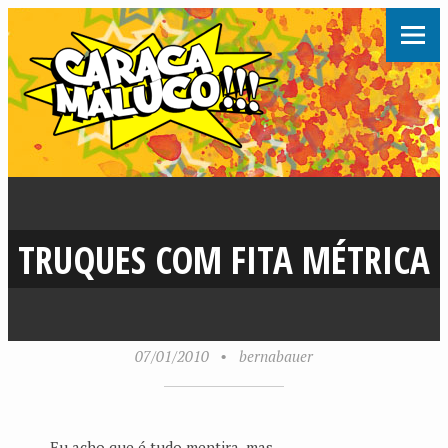
TRUQUES COM FITA MÉTRICA
07/01/2010
•
bernabauer
Eu acho que é tudo mentira, mas…