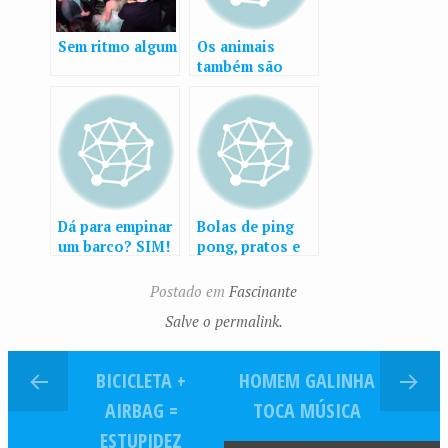
Sem ritmo algum
Os animais
também são
incríveis
Dá para empinar
Bolas de ping
um barco? SIM!
pong, pratos e
um copo
Postado em
Fascinante
Salve o permalink.
BICICLETA +
HOMEM GALINHA
AIRBAG =
TOCA MÚSICA
ESTUPIDEZ