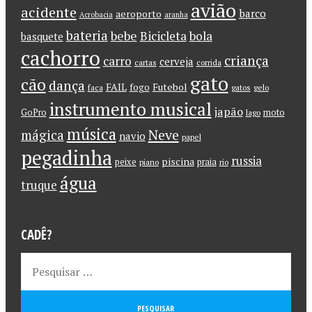
avião
acidente
barco
aeroporto
Acrobacia
aranha
bateria
bebe
Bicicleta
bola
basquete
cachorro
criança
carro
cerveja
cartas
corrida
gato
cão
dança
FAIL
Futebol
fogo
faca
gatos
gelo
instrumento musical
japão
GoPro
moto
lago
música
Neve
mágica
navio
papel
pegadinha
russia
piscina
peixe
praia
piano
rio
água
truque
CADÊ?