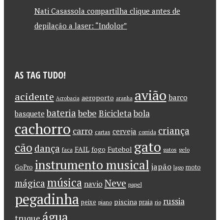
Nati Casassola compartilha clique antes de
depilação a laser: “Indolor”
AS TAG TUDO!
avião
acidente
barco
aeroporto
Acrobacia
aranha
bateria
bebe
Bicicleta
bola
basquete
cachorro
criança
carro
cerveja
cartas
corrida
gato
cão
dança
FAIL
Futebol
fogo
faca
gatos
gelo
instrumento musical
japão
GoPro
moto
lago
música
Neve
mágica
navio
papel
pegadinha
russia
piscina
peixe
praia
piano
rio
água
truque