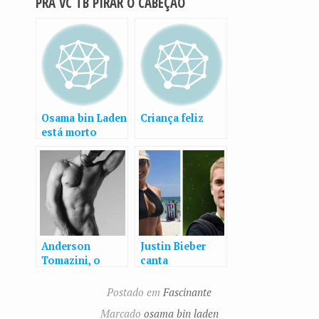
PRÁ VC TB PIRAR O CABEÇÃO
Osama bin Laden
Criança feliz
está morto
Anderson
Justin Bieber
Tomazini, o
canta
Xodó de ‘Outro
funcionária de
lado do paraíso’,
academia
Postado em
Fascinante
posa peladão
americana e
Marcado
osama bin laden
toma fora pelas