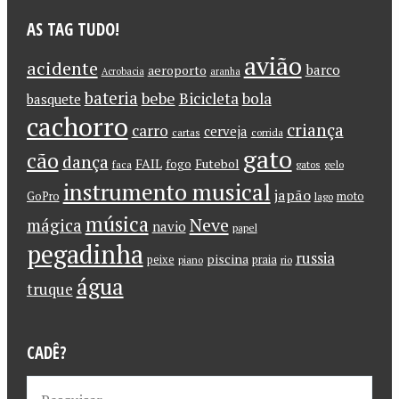
AS TAG TUDO!
avião
acidente
barco
aeroporto
Acrobacia
aranha
bateria
bebe
Bicicleta
bola
basquete
cachorro
criança
carro
cerveja
cartas
corrida
gato
cão
dança
FAIL
Futebol
fogo
faca
gatos
gelo
instrumento musical
japão
GoPro
moto
lago
música
Neve
mágica
navio
papel
pegadinha
russia
piscina
peixe
praia
piano
rio
água
truque
CADÊ?