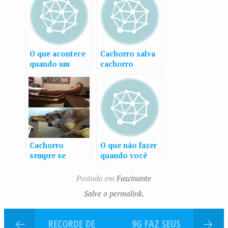
O que acontece
Cachorro salva
quando um
cachorro
engenheiro tem
um cachorro?
Cachorro
O que não fazer
sempre se
quando você
parece com o
está bebado
dono depois de
Postado em
Fascinante
um tempo
Salve o permalink.
RECORDE DE
9G FAZ SEUS