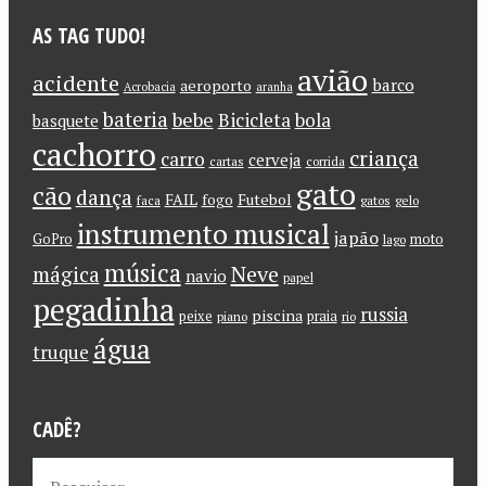
AS TAG TUDO!
avião
acidente
barco
aeroporto
Acrobacia
aranha
bateria
bebe
Bicicleta
bola
basquete
cachorro
criança
carro
cerveja
cartas
corrida
gato
cão
dança
FAIL
Futebol
fogo
faca
gatos
gelo
instrumento musical
japão
GoPro
moto
lago
música
Neve
mágica
navio
papel
pegadinha
russia
piscina
peixe
praia
piano
rio
água
truque
CADÊ?