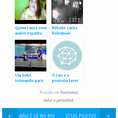
Quem canta seus
Bêbado canta
males espanta
Bohemian
Rhapsody no
carro de policia
após ser preso
Um bebê
O cão e a
treinando para
ponteira laser
ser campeão de
ping pong
Postado em
Fascinante
Salve o permalink.
NÃO É SÓ NO RIO
ESTES PILOTOS