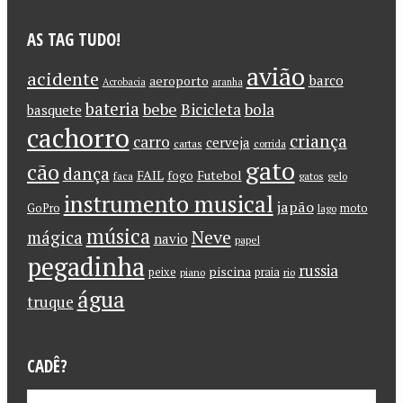
AS TAG TUDO!
avião
acidente
barco
aeroporto
Acrobacia
aranha
bateria
bebe
Bicicleta
bola
basquete
cachorro
criança
carro
cerveja
cartas
corrida
gato
cão
dança
FAIL
Futebol
fogo
faca
gatos
gelo
instrumento musical
japão
GoPro
moto
lago
música
Neve
mágica
navio
papel
pegadinha
russia
piscina
peixe
praia
piano
rio
água
truque
CADÊ?