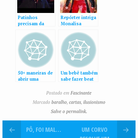
Patinhos
Repórter intriga
precisam da
Monalisa
ajuda dos
Perrone com
amigos
abdômen
sarado: “É de
verdade?”
50+ maneiras de
Um bebê também
abrir uma
sabe fazer beat
garrafa de
boxing
cerveja
Postado em
Fascinante
Marcado
baralho
,
cartas
,
ilusionismo
Salve o permalink.
PÔ, FOI MAL…
UM CORVO