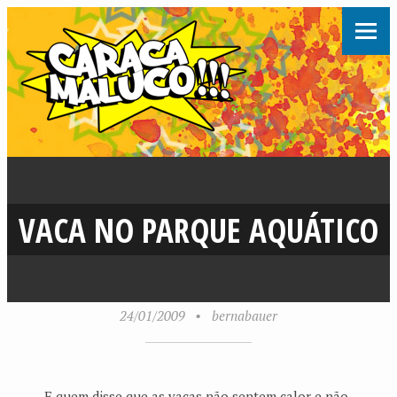
VACA NO PARQUE AQUÁTICO
24/01/2009
•
bernabauer
E quem disse que as vacas não sentem calor e não