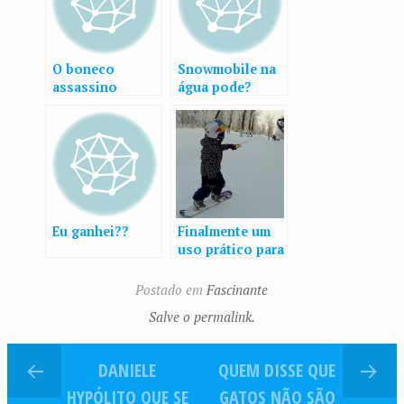
O boneco
Snowmobile na
assassino
água pode?
vive!!!!
PODE!!!!!
Eu ganhei??
Finalmente um
uso prático para
drones
Postado em
Fascinante
Salve o permalink.
DANIELE
QUEM DISSE QUE
HYPÓLITO QUE SE
GATOS NÃO SÃO