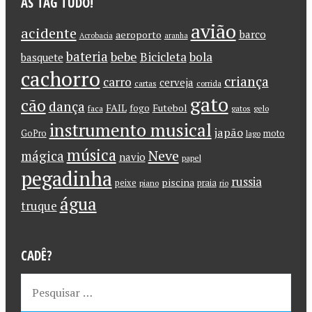
AS TAG TUDO!
avião
acidente
barco
aeroporto
Acrobacia
aranha
bateria
bebe
Bicicleta
bola
basquete
cachorro
criança
carro
cerveja
cartas
corrida
gato
cão
dança
FAIL
Futebol
fogo
faca
gatos
gelo
instrumento musical
japão
GoPro
moto
lago
música
Neve
mágica
navio
papel
pegadinha
russia
piscina
peixe
praia
piano
rio
água
truque
CADÊ?