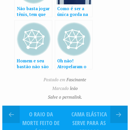
Não basta jogar
Como é ser a
tênis, tem que
única gorda na
tirar onda
praia de
nudismo
Homem e seu
Oh não!
bastão não são
Atropelaram o
invencíveis
homem de
neve!!!
Postado em
Fascinante
Marcado
leão
Salve o permalink.
O RAIO DA
CAMA ELÁSTICA
MORTE FEITO DE
SERVE PARA AS