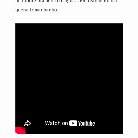
do filhote pra dentro d’água… Ele realmente não
queria tomar banho.