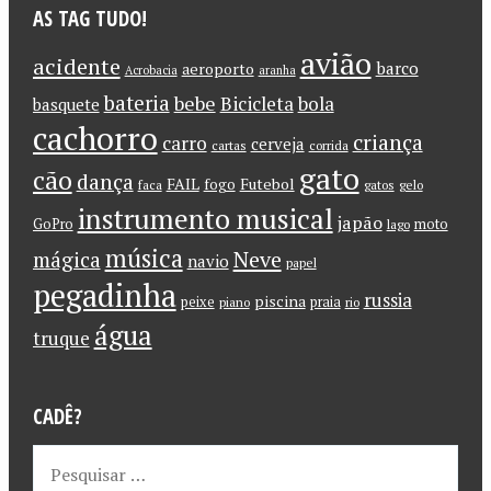
AS TAG TUDO!
avião
acidente
barco
aeroporto
Acrobacia
aranha
bateria
bebe
Bicicleta
bola
basquete
cachorro
criança
carro
cerveja
cartas
corrida
gato
cão
dança
FAIL
Futebol
fogo
faca
gatos
gelo
instrumento musical
japão
GoPro
moto
lago
música
Neve
mágica
navio
papel
pegadinha
russia
piscina
peixe
praia
piano
rio
água
truque
CADÊ?