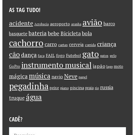
AS TAG TUDO!
avião
acidente
barco
aeroporto
Acrobacia
aranha
bateria
bebe
Bicicleta
bola
basquete
cachorro
criança
carro
cerveja
cartas
corrida
gato
cão
dança
FAIL
Futebol
fogo
faca
gatos
gelo
instrumento musical
japão
GoPro
moto
lago
música
Neve
mágica
navio
papel
pegadinha
russia
piscina
peixe
praia
piano
rio
água
truque
CADÊ?