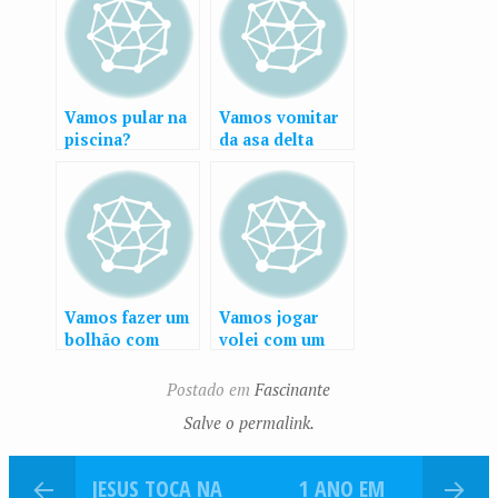
Vamos pular na
Vamos vomitar
piscina?
da asa delta
Vamos fazer um
Vamos jogar
bolhão com
volei com um
gelo seco?
cão
Postado em
Fascinante
Salve o permalink.
JESUS TOCA NA
1 ANO EM