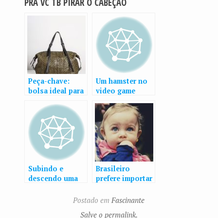
PRÁ VC TB PIRAR O CABEÇÃO
Peça-chave:
Um hamster no
bolsa ideal para
video game
finais de semana
é feita com
couro de peixe
Subindo e
Brasileiro
descendo uma
prefere importar
parede com um
sêmen de
4×4
doador com
Postado em
Fascinante
olho azul
Salve o permalink.