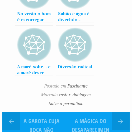
No verão o bom
Sabão e água é
é escorregar
divertido…
A maré sobe… e
Diversão radical
a maré desce
Postado em
Fascinante
Marcado
castor
,
dublagem
Salve o permalink.
A GAROTA CUJA
A MÁGICA DO
BOCA NÃO
DESAPARECIMEN