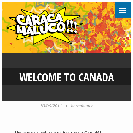
WELCOME TO CANADA
30/05/2011
•
bernabauer
Um castor recebe os visitantes do Canadá!