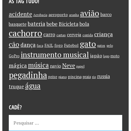
AS TAG TUDO!
avião
acidente
barco
aeroporto
Acrobacia
aranha
bateria
bebe
Bicicleta
bola
basquete
cachorro
criança
carro
cerveja
cartas
corrida
gato
cão
dança
FAIL
Futebol
fogo
faca
gatos
gelo
instrumento musical
japão
GoPro
moto
lago
música
Neve
mágica
navio
papel
pegadinha
russia
piscina
peixe
praia
piano
rio
água
truque
CADÊ?